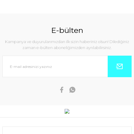
E-bülten
Kampanya ve duyurularımızdan ilk sizin haberiniz olsun! Dilediğiniz
zaman e-bülten aboneliğimizden ayrılabilirsiniz.