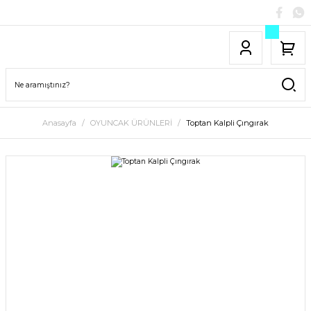
Anasayfa
OYUNCAK ÜRÜNLERİ
Toptan Kalpli Çıngırak