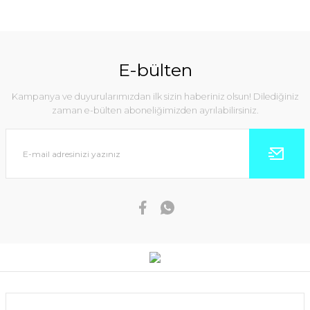
E-bülten
Kampanya ve duyurularımızdan ilk sizin haberiniz olsun! Dilediğiniz
zaman e-bülten aboneliğimizden ayrılabilirsiniz.