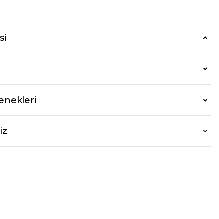
r
si
enekleri
iz