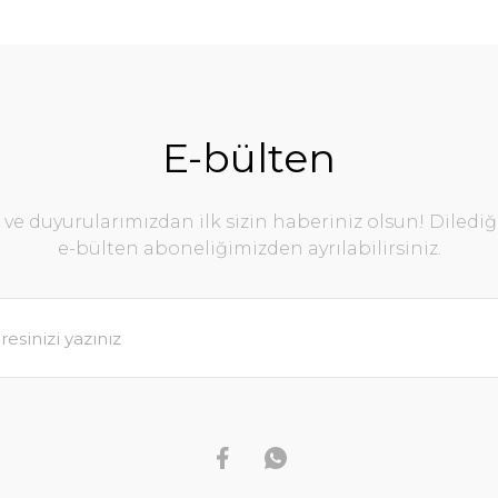
E-bülten
e duyurularımızdan ilk sizin haberiniz olsun! Diledi
e-bülten aboneliğimizden ayrılabilirsiniz.