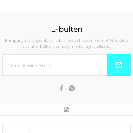
E-bülten
Kampanya ve duyurularımızdan ilk sizin haberiniz olsun! Dilediğiniz
zaman e-bülten aboneliğimizden ayrılabilirsiniz.