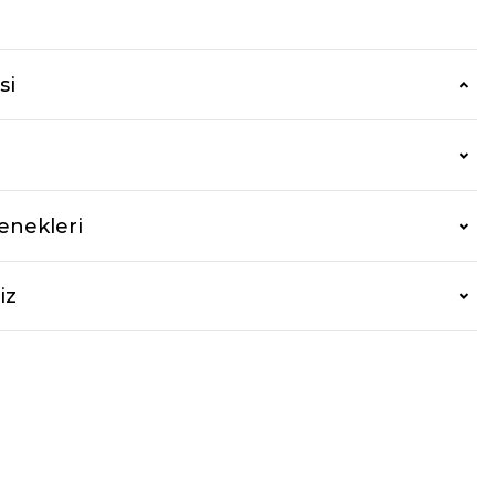
r
si
enekleri
iz