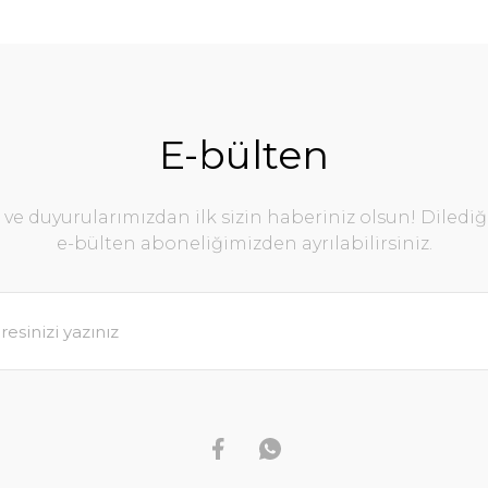
E-bülten
e duyurularımızdan ilk sizin haberiniz olsun! Diledi
e-bülten aboneliğimizden ayrılabilirsiniz.