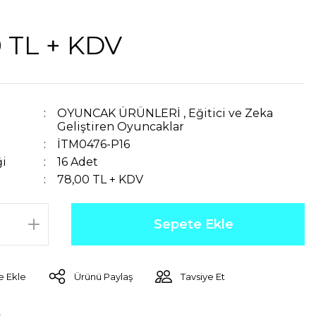
0 TL + KDV
OYUNCAK ÜRÜNLERİ
,
Eğitici ve Zeka
Geliştiren Oyuncaklar
İTM0476-P16
ği
16 Adet
78,00 TL + KDV
Sepete Ekle
Ürünü Paylaş
Tavsiye Et