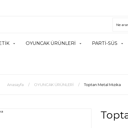
TİK
OYUNCAK ÜRÜNLERİ
PARTİ-SÜS
Anasayfa
OYUNCAK ÜRÜNLERİ
Toptan Metal Mızıka
Topta