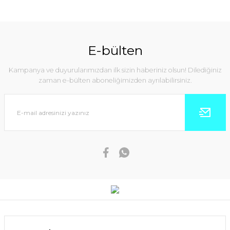
E-bülten
Kampanya ve duyurularımızdan ilk sizin haberiniz olsun! Dilediğiniz
zaman e-bülten aboneliğimizden ayrılabilirsiniz.