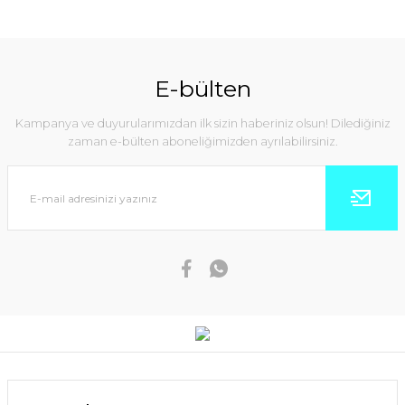
E-bülten
Kampanya ve duyurularımızdan ilk sizin haberiniz olsun! Dilediğiniz
zaman e-bülten aboneliğimizden ayrılabilirsiniz.