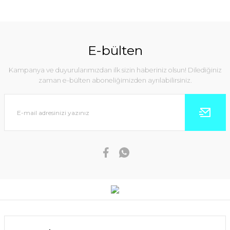
E-bülten
Kampanya ve duyurularımızdan ilk sizin haberiniz olsun! Dilediğiniz
zaman e-bülten aboneliğimizden ayrılabilirsiniz.