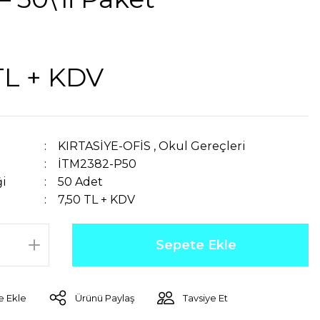
TL + KDV
KIRTASİYE-OFİS
,
Okul Gereçleri
İTM2382-P50
ği
50 Adet
7,50 TL + KDV
Sepete Ekle
Ürünü Paylaş
Tavsiye Et