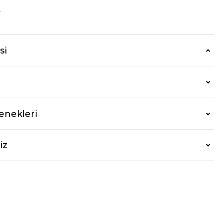
r
si
enekleri
iz