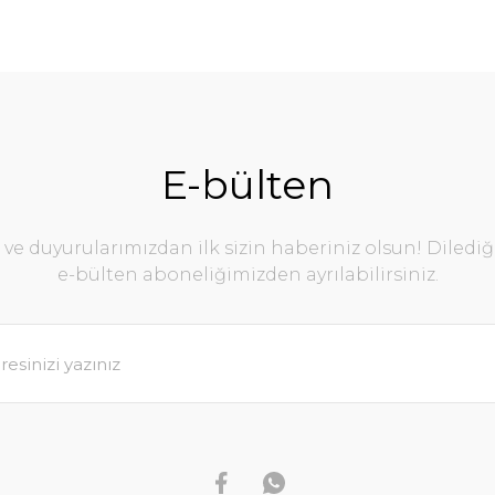
E-bülten
e duyurularımızdan ilk sizin haberiniz olsun! Diledi
e-bülten aboneliğimizden ayrılabilirsiniz.