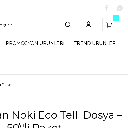
PROMOSYON ÜRÜNLERİ
TREND ÜRÜNLER
li Paket
n Noki Eco Telli Dosya –
– 50\'li Paket