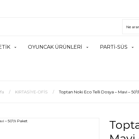
TİK
OYUNCAK ÜRÜNLERİ
PARTİ-SÜS
fa
KIRTASİYE-OFİS
Toptan Noki Eco Telli Dosya – Mavi – 50\'
Topta
Mavi 