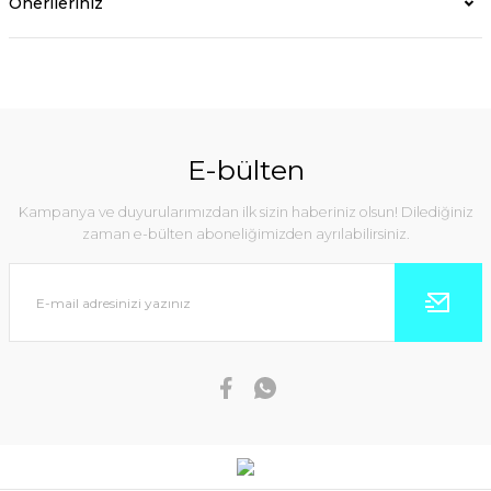
Önerileriniz
E-bülten
Kampanya ve duyurularımızdan ilk sizin haberiniz olsun! Dilediğiniz
zaman e-bülten aboneliğimizden ayrılabilirsiniz.