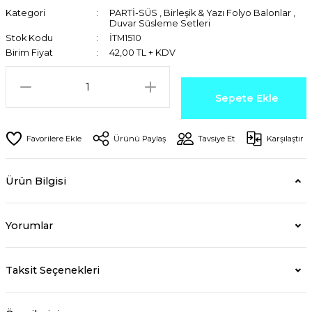
Kategori
PARTİ-SÜS
,
Birleşik & Yazı Folyo Balonlar
,
Duvar Süsleme Setleri
Stok Kodu
İTM1510
Birim Fiyat
42,00 TL + KDV
Sepete Ekle
Ürünü Paylaş
Tavsiye Et
Karşılaştır
Ürün Bilgisi
Yorumlar
Taksit Seçenekleri