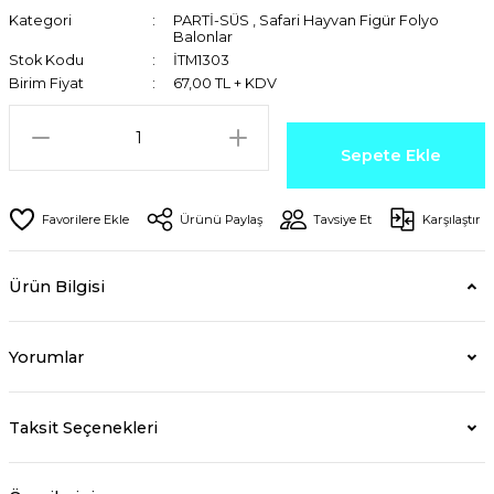
Kategori
PARTİ-SÜS
,
Safari Hayvan Figür Folyo
Balonlar
Stok Kodu
İTM1303
Birim Fiyat
67,00 TL + KDV
Sepete Ekle
Ürünü Paylaş
Tavsiye Et
Karşılaştır
Ürün Bilgisi
Yorumlar
Taksit Seçenekleri