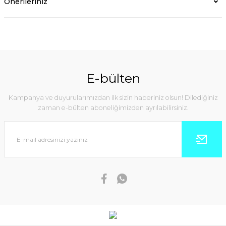
Önerileriniz
E-bülten
Kampanya ve duyurularımızdan ilk sizin haberiniz olsun! Dilediğiniz
zaman e-bülten aboneliğimizden ayrılabilirsiniz.