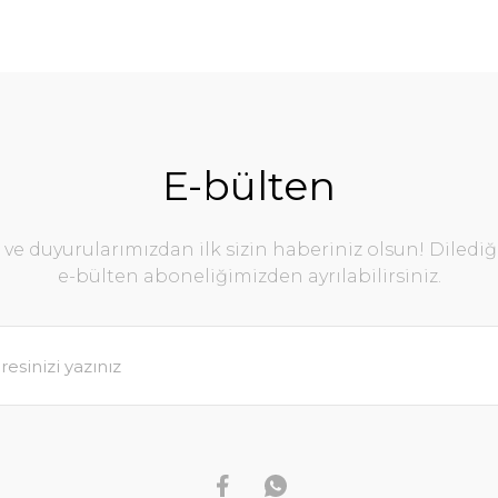
E-bülten
e duyurularımızdan ilk sizin haberiniz olsun! Diledi
e-bülten aboneliğimizden ayrılabilirsiniz.