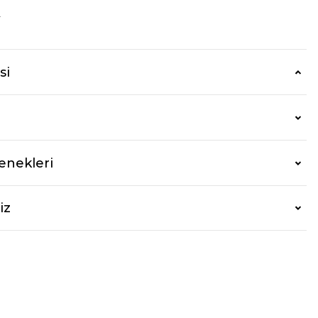
r
si
enekleri
iz