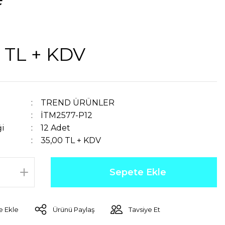
 TL + KDV
TREND ÜRÜNLER
İTM2577-P12
ği
12 Adet
35,00 TL + KDV
Sepete Ekle
Ürünü Paylaş
Tavsiye Et