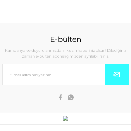
E-bülten
Kampanya ve duyurularımızdan ilk sizin haberiniz olsun! Dilediğiniz
zaman e-bülten aboneliğimizden ayrılabilirsiniz.