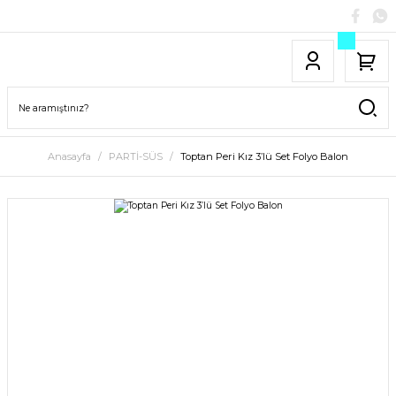
Anasayfa
PARTİ-SÜS
Toptan Peri Kız 3’lü Set Folyo Balon