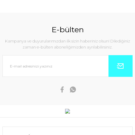
E-bülten
Kampanya ve duyurularımızdan ilk sizin haberiniz olsun! Dilediğiniz
zaman e-bülten aboneliğimizden ayrılabilirsiniz.