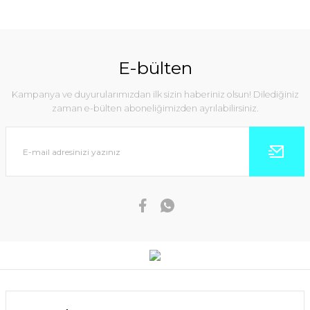
E-bülten
Kampanya ve duyurularımızdan ilk sizin haberiniz olsun! Dilediğiniz
zaman e-bülten aboneliğimizden ayrılabilirsiniz.