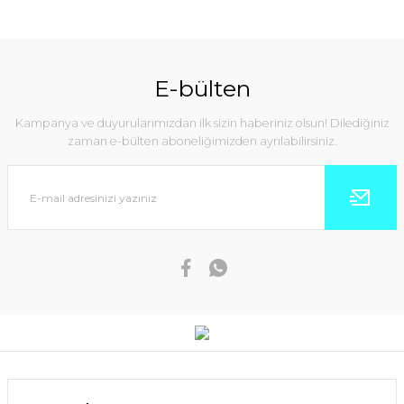
E-bülten
Kampanya ve duyurularımızdan ilk sizin haberiniz olsun! Dilediğiniz
zaman e-bülten aboneliğimizden ayrılabilirsiniz.