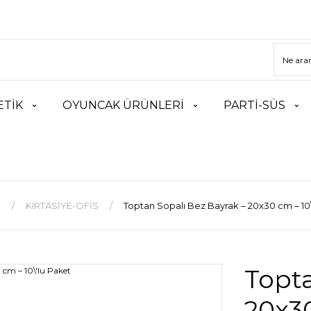
TİK
OYUNCAK ÜRÜNLERİ
PARTİ-SÜS
a
KIRTASİYE-OFİS
Toptan Sopalı Bez Bayrak – 20x30 cm – 10\
Topta
20x30