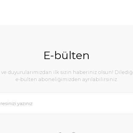
E-bülten
e duyurularımızdan ilk sizin haberiniz olsun! Diledi
e-bülten aboneliğimizden ayrılabilirsiniz.