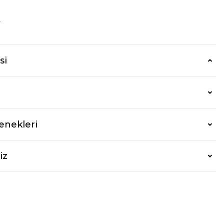
r
si
enekleri
iz