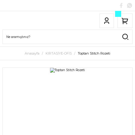
Anasayfa
KIRTASİYE-OFİS
Toptan Stitch Rozeti