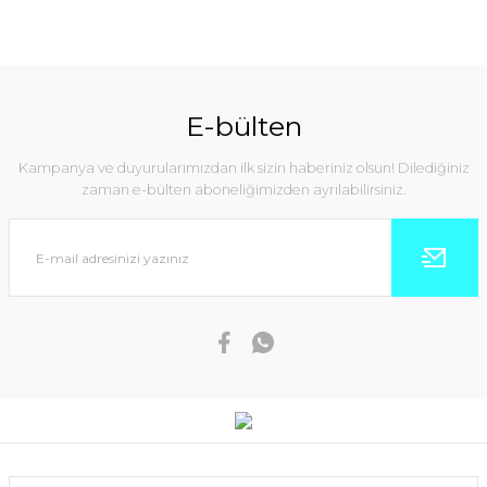
E-bülten
Kampanya ve duyurularımızdan ilk sizin haberiniz olsun! Dilediğiniz
zaman e-bülten aboneliğimizden ayrılabilirsiniz.