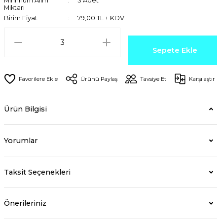
Minimum Alım
3 Adet
Miktarı
Birim Fiyat
79,00 TL + KDV
Sepete Ekle
Ürünü Paylaş
Tavsiye Et
Karşılaştır
Ürün Bilgisi
Yorumlar
Taksit Seçenekleri
Önerileriniz