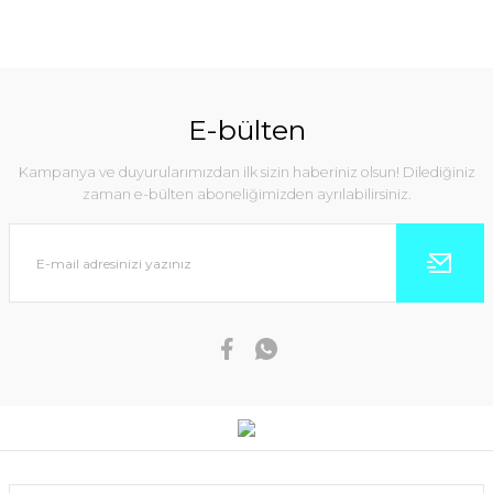
E-bülten
Kampanya ve duyurularımızdan ilk sizin haberiniz olsun! Dilediğiniz
zaman e-bülten aboneliğimizden ayrılabilirsiniz.