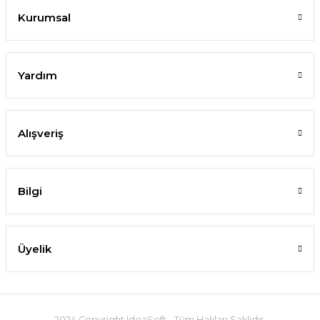
Kurumsal
Yardım
Alışveriş
Bilgi
Üyelik
2024 Copyright IdeaSoft - Tüm Hakları Saklıdır.