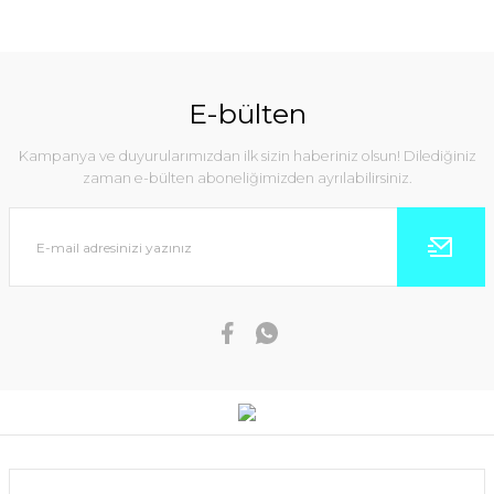
E-bülten
Kampanya ve duyurularımızdan ilk sizin haberiniz olsun! Dilediğiniz
zaman e-bülten aboneliğimizden ayrılabilirsiniz.