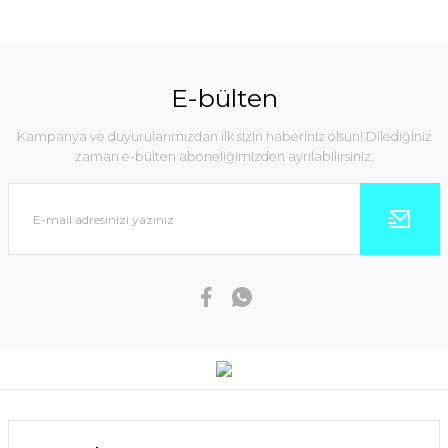
E-bülten
Kampanya ve duyurularımızdan ilk sizin haberiniz olsun! Dilediğiniz
zaman e-bülten aboneliğimizden ayrılabilirsiniz.