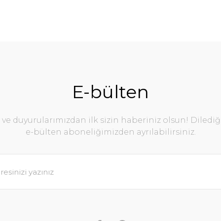
E-bülten
e duyurularımızdan ilk sizin haberiniz olsun! Diledi
e-bülten aboneliğimizden ayrılabilirsiniz.