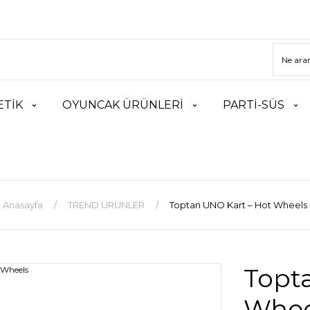
TİK
OYUNCAK ÜRÜNLERİ
PARTİ-SÜS
Anasayfa
TREND ÜRÜNLER
Toptan UNO Kart – Hot Wheels
Topt
Whee