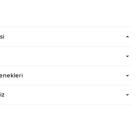
r
si
enekleri
iz