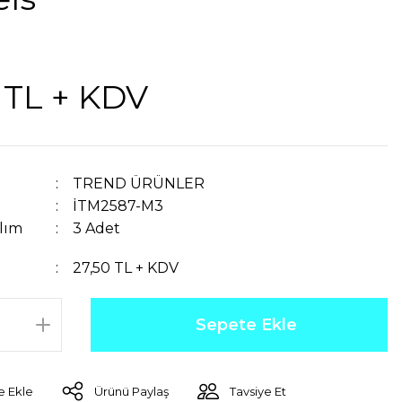
 TL + KDV
TREND ÜRÜNLER
İTM2587-M3
lım
3 Adet
27,50 TL + KDV
Sepete Ekle
Ürünü Paylaş
Tavsiye Et