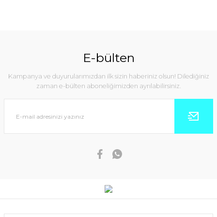
E-bülten
Kampanya ve duyurularımızdan ilk sizin haberiniz olsun! Dilediğiniz
zaman e-bülten aboneliğimizden ayrılabilirsiniz.