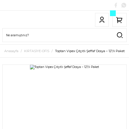
Anasayfa
KIRTASİYE-OFİS
Toptan Vipex Çıtçıtlı Şeffaf Dosya – 12\'li Paket