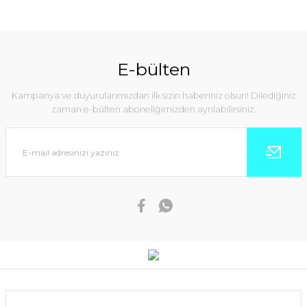
E-bülten
Kampanya ve duyurularımızdan ilk sizin haberiniz olsun! Dilediğiniz
zaman e-bülten aboneliğimizden ayrılabilirsiniz.