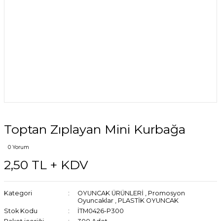
Toptan Zıplayan Mini Kurbağa
0 Yorum
2,50 TL + KDV
Kategori
OYUNCAK ÜRÜNLERİ
,
Promosyon
Oyuncaklar
,
PLASTİK OYUNCAK
Stok Kodu
İTM0426-P300