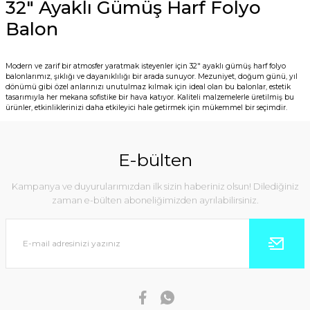
32″ Ayaklı Gümüş Harf Folyo
Balon
Modern ve zarif bir atmosfer yaratmak isteyenler için 32″ ayaklı gümüş harf folyo
balonlarımız, şıklığı ve dayanıklılığı bir arada sunuyor. Mezuniyet, doğum günü, yıl
dönümü gibi özel anlarınızı unutulmaz kılmak için ideal olan bu balonlar, estetik
tasarımıyla her mekana sofistike bir hava katıyor. Kaliteli malzemelerle üretilmiş bu
ürünler, etkinliklerinizi daha etkileyici hale getirmek için mükemmel bir seçimdir.
E-bülten
Kampanya ve duyurularımızdan ilk sizin haberiniz olsun! Dilediğiniz
zaman e-bülten aboneliğimizden ayrılabilirsiniz.