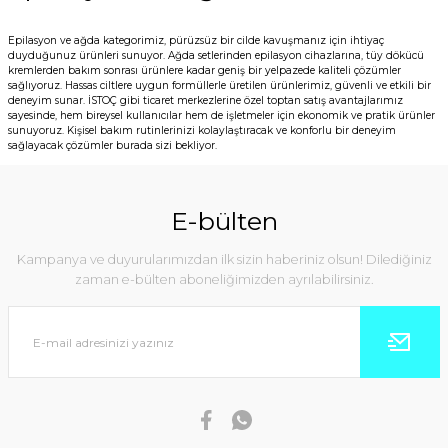
Epilasyon ve ağda kategorimiz, pürüzsüz bir cilde kavuşmanız için ihtiyaç
duyduğunuz ürünleri sunuyor. Ağda setlerinden epilasyon cihazlarına, tüy dökücü
kremlerden bakım sonrası ürünlere kadar geniş bir yelpazede kaliteli çözümler
sağlıyoruz. Hassas ciltlere uygun formüllerle üretilen ürünlerimiz, güvenli ve etkili bir
deneyim sunar. İSTOÇ gibi ticaret merkezlerine özel toptan satış avantajlarımız
sayesinde, hem bireysel kullanıcılar hem de işletmeler için ekonomik ve pratik ürünler
sunuyoruz. Kişisel bakım rutinlerinizi kolaylaştıracak ve konforlu bir deneyim
sağlayacak çözümler burada sizi bekliyor.
E-bülten
Kampanya ve duyurularımızdan ilk sizin haberiniz olsun! Dilediğiniz
zaman e-bülten aboneliğimizden ayrılabilirsiniz.