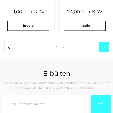
11,00 TL + KDV
24,00 TL + KDV
İncele
İncele
1
2
3
E-bülten
Kampanya ve duyurularımızdan ilk sizin haberiniz olsun! Dilediğiniz
zaman e-bülten aboneliğimizden ayrılabilirsiniz.